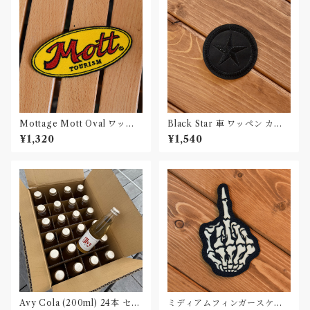
Mottage Mott Oval ワッペ
Black Star 車 ワッペン カー
ン 刺繍 Patch
パッチ
¥1,320
¥1,540
Avy Cola (200ml) 24本 セッ
ミディアムフィンガースケル