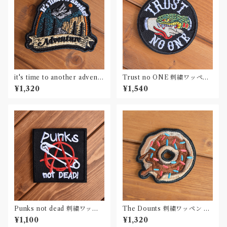
it's time to another adventu
Trust no ONE 刺繍ワッペン
re 刺繍ワッペン Patch
Patch
¥1,320
¥1,540
Punks not dead 刺繍ワッペ
The Dounts 刺繍ワッペン Pa
ン Patch
tch
¥1,100
¥1,320