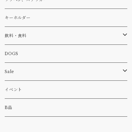
コラボ
焚き火
小物
キャップ、ニット
ワッペン
キーホルダー
食品
バイク
バッグ
ステッカー
飲料・食料
カー
小物
ピン
コーヒー
DOGS
パンツ
食べ物
Sale
パーカー・トレーナー
カー
イベント
キャンプ
B品
その他