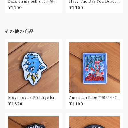
Back on my bull shit 刺繍ワ
Have The Day You Deserv
ッペン Patch
e 刺繍ワッペン Patch
¥1,100
¥1,100
その他の商品
Moyamoya x Mottage bad
American Babe 刺繍ワッペ
weather ワッペン 刺繍 Patch
ン Patch
¥1,320
¥1,100