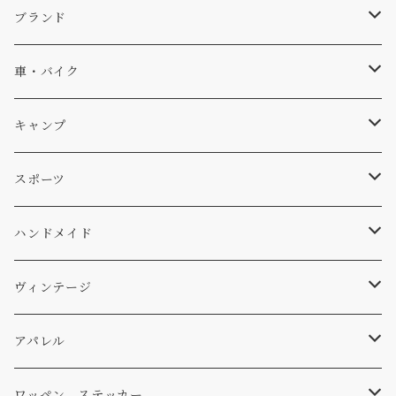
キャップ、ニット
ブランド
ソックス
Db
車・バイク
サーフ
雑貨
A-Frame
車外
キャンプ
スキー
DOGS
ステッカー
Four My Self
マット、シート
ファニチャー
スポーツ
WEAR
バッグ
Ten
エアフレッシュナー
キッチン
サーフ
ハンドメイド
パンツ
アメリカ軍払い下げ
小物
スリーピング
スキー
ステッカー
ヴィンテージ
パーカー・トレーナー
...mura
ヘルメット
小物
ワッペン
ワッペン
アパレル
アウター
コーヒー
小物
ステッカー
Tシャツ
ワッペン、ステッカー