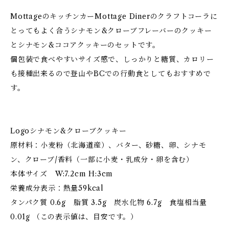
MottageのキッチンカーMottage Dinerのクラフトコーラに
とってもよく合うシナモン&クローブフレーバーのクッキー
とシナモン&ココアクッキーのセットです。
個包装で食べやすいサイズ感で、しっかりと糖質、カロリー
も接種出来るので登山やBCでの行動食としてもおすすめで
す。
Logoシナモン&クローブクッキー
原材料：小麦粉（北海道産）、バター、砂糖、卵、シナモ
ン、クローブ/香料（一部に小麦・乳成分・卵を含む）
本体サイズ W:7.2cm H:3cm
栄養成分表示：熱量59kcal
タンパク質 0.6g 脂質 3.5g 炭水化物 6.7g 食塩相当量
0.01g （この表示値は、目安です。）