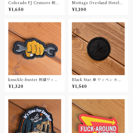
Colorado FJ Cruisers 刺繍
Mottage Overland Hotelキ
ワッペン Patch
ーホルダー
¥1,650
¥1,100
knuckle-buster 刺繍ワッペ
Black Star 車 ワッペン カー
ン Patch
パッチ
¥1,320
¥1,540