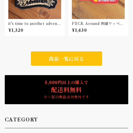
it's time to another adventu
FUCK Around 刺繍ワッペン
re 刺繍ワッペン Patch
Patch
¥1,320
¥1,430
商品一覧に戻る
5,000円以上の購入で
配送料無料
※一部の商品は対象外です
CATEGORY