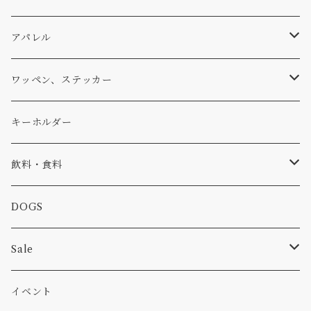
パーカー・トレーナー
...mura
ヘルメット
小物
ワッペン
ワッペン
アパレル
アウター
コーヒー
小物
ステッカー
Tシャツ
ワッペン、ステッカー
コラボ
焚き火
小物
キャップ、ニット
ワッペン
キーホルダー
食品
バイク
バッグ
ステッカー
飲料・食料
カー
小物
ピン
コーヒー
DOGS
パンツ
食べ物
Sale
パーカー・トレーナー
カー
イベント