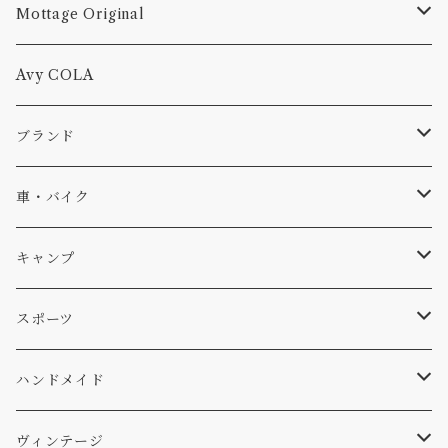
Mottage Original
Tシャツ
Avy COLA
キャップ、ニット
ブランド
ソックス
Db
車・バイク
サーフ
雑貨
A-Frame
車外
キャンプ
スキー
DOGS
ステッカー
Four My Self
マット、シート
ファニチャー
スポーツ
WEAR
バッグ
Ten
エアフレッシュナー
キッチン
サーフ
ハンドメイド
パンツ
アメリカ軍払い下げ
小物
スリーピング
スキー
ステッカー
ヴィンテージ