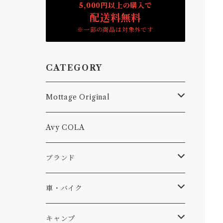
5,000円以上の購入で
配送料無料
※一部の商品は対象外です
CATEGORY
Mottage Original
Tシャツ
Avy COLA
キャップ、ニット
ブランド
ソックス
Db
車・バイク
サーフ
雑貨
A-Frame
車外
キャンプ