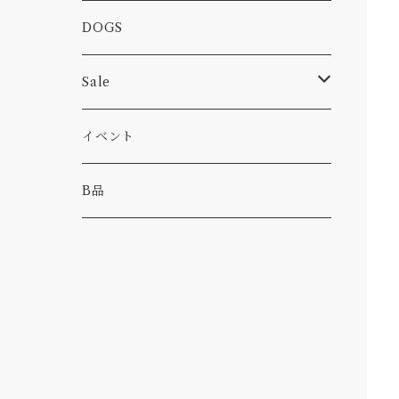
カー
小物
ピン
コーヒー
DOGS
パンツ
食べ物
Sale
パーカー・トレーナー
カー
イベント
キャンプ
B品
その他