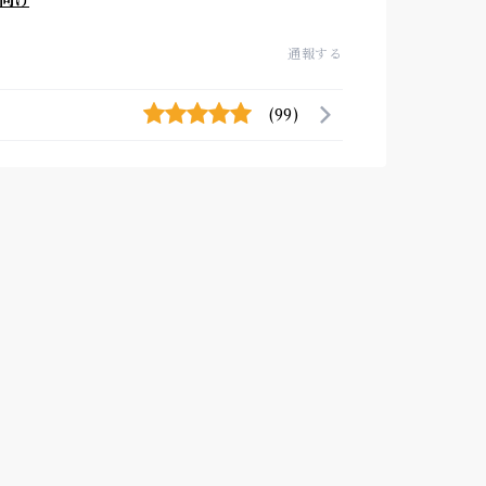
向け
通報する
(99)