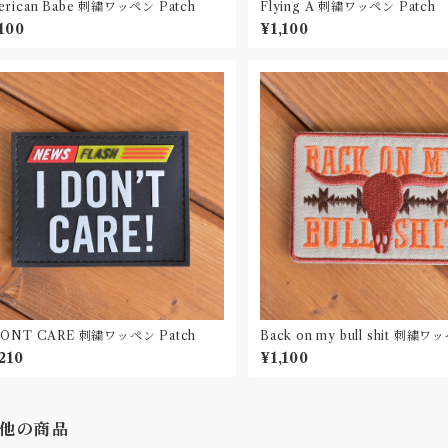
erican Babe 刺繍ワッペン Patch
Flying A 刺繍ワッペン Patch
,100
¥1,100
DONT CARE 刺繍ワッペン Patch
Back on my bull shit 刺繍ワ
h
210
¥1,100
他の商品