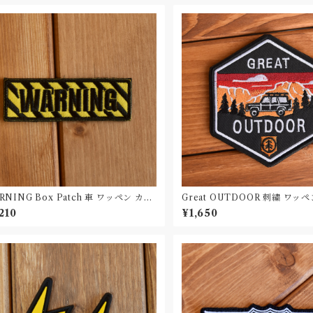
RNING Box Patch 車 ワッペン カー
Great OUTDOOR 刺繍 ワッペン
ッチ
210
¥1,650