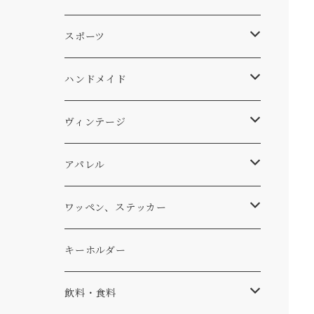
スキー
DOGS
ステッカー
Four My Self
マット、シート
ファニチャー
スポーツ
WEAR
バッグ
Ten
エアフレッシュナー
キッチン
サーフ
ハンドメイド
パンツ
アメリカ軍払い下げ
小物
スリーピング
スキー
ステッカー
ヴィンテージ
パーカー・トレーナー
...mura
ヘルメット
小物
ワッペン
ワッペン
アパレル
アウター
コーヒー
小物
ステッカー
Tシャツ
ワッペン、ステッカー
コラボ
焚き火
小物
キャップ、ニット
ワッペン
キーホルダー
食品
バイク
バッグ
ステッカー
飲料・食料