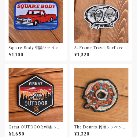
Square Body 刺繍ワッペン P
A-Frame Travel Surf aroun
atch
d Black & White 刺繍ワッペ
¥1,100
¥1,320
ン Patch
Great OUTDOOR 刺繍 ワッ
The Dounts 刺繍ワッペン Pa
ペン Patch
tch
¥1,650
¥1,320