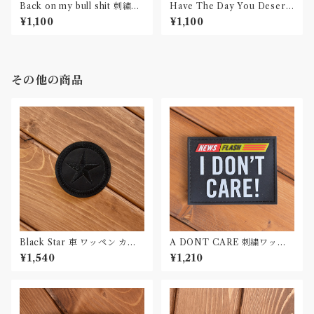
Back on my bull shit 刺繍ワ
Have The Day You Deserv
ッペン Patch
e 刺繍ワッペン Patch
¥1,100
¥1,100
その他の商品
Black Star 車 ワッペン カー
A DONT CARE 刺繍ワッペ
パッチ
ン Patch
¥1,540
¥1,210