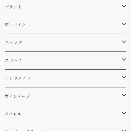
キャップ、ニット
ブランド
ソックス
Db
車・バイク
サーフ
雑貨
A-Frame
車外
キャンプ
スキー
DOGS
ステッカー
Four My Self
マット、シート
ファニチャー
スポーツ
WEAR
バッグ
Ten
エアフレッシュナー
キッチン
サーフ
ハンドメイド
パンツ
アメリカ軍払い下げ
小物
スリーピング
スキー
ステッカー
ヴィンテージ
パーカー・トレーナー
...mura
ヘルメット
小物
ワッペン
ワッペン
アパレル