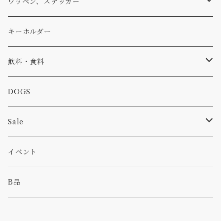
アウター
コーヒー
小物
ステッカー
Tシャツ
ワッペン、ステッカー
コラボ
焚き火
小物
キャップ、ニット
ワッペン
キーホルダー
食品
バイク
バッグ
ステッカー
飲料・食料
カー
小物
ピン
コーヒー
DOGS
パンツ
食べ物
Sale
パーカー・トレーナー
カー
イベント
キャンプ
B品
その他