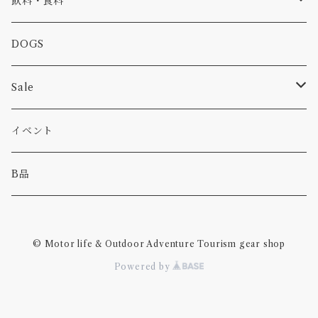
飲料・食料
カー
小物
ピン
コーヒー
DOGS
パンツ
食べ物
Sale
パーカー・トレーナー
カー
イベント
キャンプ
B品
その他
© Motor life & Outdoor Adventure Tourism gear shop
Powered by