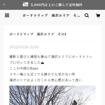
5,000円以上のご購入で送料無料
ボードトリップ 湯沢エリア その1
| Motor life & Outdoor Adve
nture Tourism gear shop
ボードトリップ 湯沢エリア その1
2022/01/26 22:35
撮影と遊びと練習も兼ねて湯沢エリアにボードトリッ
プに行ってきました🏔
ここが今回のBase
スキー場にも近くでも静かで人気のない所
湯沢エリアはよく行くから安心感があって良い