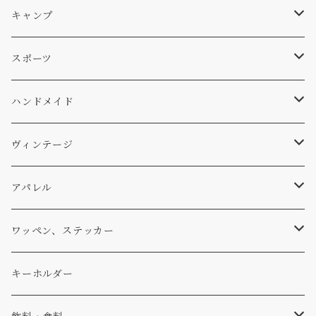
サーフ
雑貨
A-Frame
車外
キャンプ
スキー
DOGS
ステッカー
Four My Self
マット、シート
ファニチャー
スポーツ
WEAR
バッグ
Ten
エアフレッシュナー
キッチン
サーフ
ハンドメイド
パンツ
アメリカ軍払い下げ
小物
スリーピング
スキー
ステッカー
ヴィンテージ
パーカー・トレーナー
...mura
ヘルメット
小物
ワッペン
ワッペン
アパレル
アウター
コーヒー
小物
ステッカー
Tシャツ
ワッペン、ステッカー
コラボ
焚き火
小物
キャップ、ニット
ワッペン
キーホルダー
食品
バイク
バッグ
ステッカー