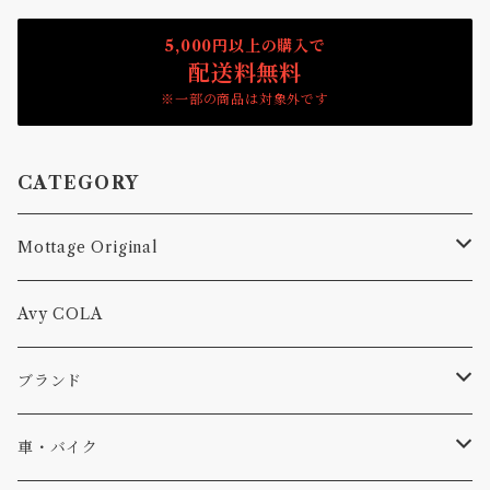
5,000円以上の購入で
配送料無料
※一部の商品は対象外です
CATEGORY
Mottage Original
Tシャツ
Avy COLA
キャップ、ニット
ブランド
ソックス
Db
車・バイク