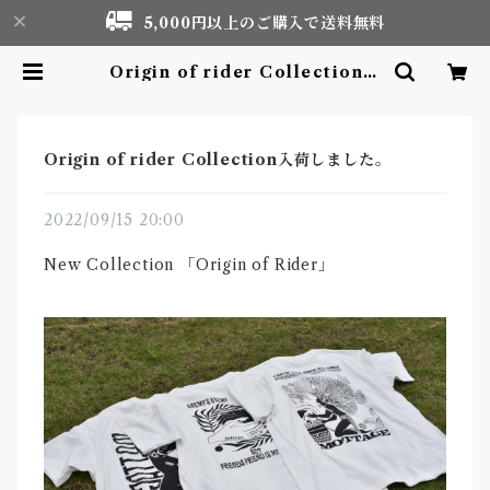
5,000円以上のご購入で送料無料
Origin of rider Collection入
荷しました。 | Motor life & Ou
tdoor Adventure Tourism ge
ar shop
Origin of rider Collection入荷しました。
2022/09/15 20:00
New Collection 「Origin of Rider」