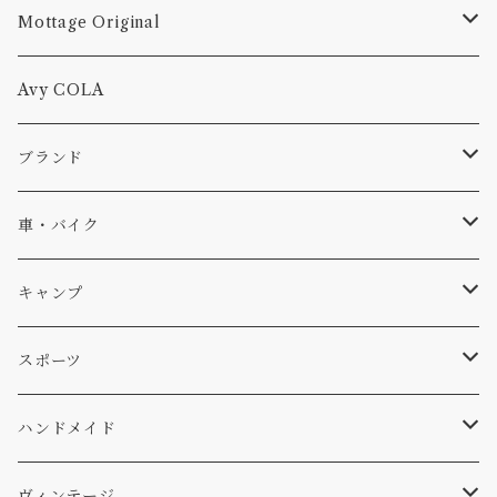
Mottage Original
Tシャツ
Avy COLA
キャップ、ニット
ブランド
ソックス
Db
車・バイク
サーフ
雑貨
A-Frame
車外
キャンプ
スキー
DOGS
ステッカー
Four My Self
マット、シート
ファニチャー
スポーツ
WEAR
バッグ
Ten
エアフレッシュナー
キッチン
サーフ
ハンドメイド
パンツ
アメリカ軍払い下げ
小物
スリーピング
スキー
ステッカー
ヴィンテージ