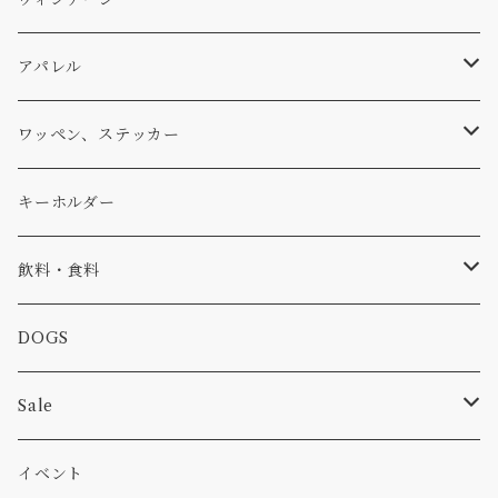
パーカー・トレーナー
...mura
ヘルメット
小物
ワッペン
ワッペン
アパレル
アウター
コーヒー
小物
ステッカー
Tシャツ
ワッペン、ステッカー
コラボ
焚き火
小物
キャップ、ニット
ワッペン
キーホルダー
食品
バイク
バッグ
ステッカー
飲料・食料
カー
小物
ピン
コーヒー
DOGS
パンツ
食べ物
Sale
パーカー・トレーナー
カー
イベント