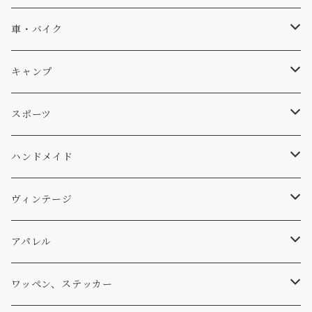
ソックス
Db
車・バイク
サーフ
雑貨
A-Frame
車外
キャンプ
スキー
DOGS
ステッカー
Four My Self
マット、シート
ファニチャー
スポーツ
WEAR
バッグ
Ten
エアフレッシュナー
キッチン
サーフ
ハンドメイド
パンツ
アメリカ軍払い下げ
小物
スリーピング
スキー
ステッカー
ヴィンテージ
パーカー・トレーナー
...mura
ヘルメット
小物
ワッペン
ワッペン
アパレル
アウター
コーヒー
小物
ステッカー
Tシャツ
ワッペン、ステッカー