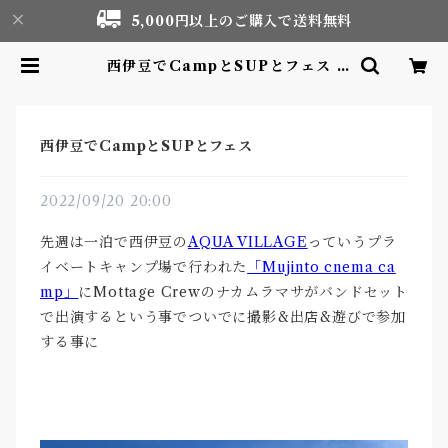
5,000円以上のご購入で送料無料
西伊豆でCampとSUPとフェス |
Motor life & Outdoor Adven
ture Tourism gear shop
西伊豆でCampとSUPとフェス
2022/09/20 20:00
先週は一泊で西伊豆の
AQUA VILLAGE
っていうプラ
イベートキャンプ場で行われた
「Mujinto cnema ca
mp」
にMottage Crewのナカムラマサがバンドセット
で出演するという事でついでに撮影&出店&遊びで参加
する事に