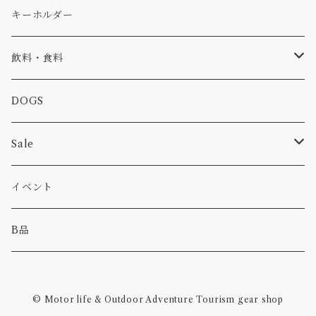
コラボ
焚き火
小物
キャップ、ニット
ワッペン
キーホルダー
食品
バイク
バッグ
ステッカー
飲料・食料
カー
小物
ピン
コーヒー
DOGS
パンツ
食べ物
Sale
パーカー・トレーナー
カー
イベント
キャンプ
B品
その他
© Motor life & Outdoor Adventure Tourism gear shop