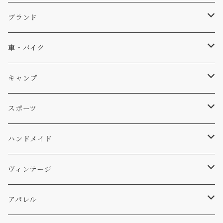
キャップ、ニット
ブランド
ソックス
Db
車・バイク
サーフ
雑貨
A-Frame
車外
キャンプ
スキー
DOGS
ステッカー
Four My Self
マット、シート
ファニチャー
スポーツ
WEAR
バッグ
Ten
エアフレッシュナー
キッチン
サーフ
ハンドメイド
パンツ
アメリカ軍払い下げ
小物
スリーピング
スキー
ステッカー
ヴィンテージ
パーカー・トレーナー
...mura
ヘルメット
小物
ワッペン
ワッペン
アパレル