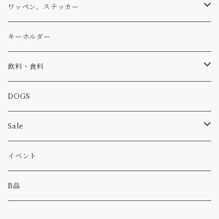
アウター
コーヒー
小物
ステッカー
Tシャツ
ワッペン、ステッカー
コラボ
焚き火
小物
キャップ、ニット
ワッペン
キーホルダー
食品
バイク
バッグ
ステッカー
飲料・食料
カー
小物
ピン
コーヒー
DOGS
パンツ
食べ物
Sale
パーカー・トレーナー
カー
イベント
キャンプ
B品
その他