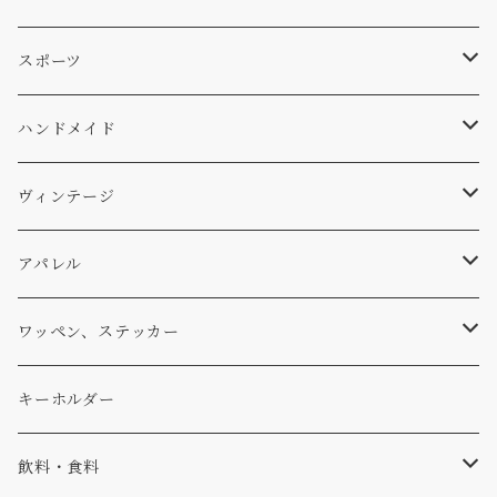
スキー
DOGS
ステッカー
Four My Self
マット、シート
ファニチャー
スポーツ
WEAR
バッグ
Ten
エアフレッシュナー
キッチン
サーフ
ハンドメイド
パンツ
アメリカ軍払い下げ
小物
スリーピング
スキー
ステッカー
ヴィンテージ
パーカー・トレーナー
...mura
ヘルメット
小物
ワッペン
ワッペン
アパレル
アウター
コーヒー
小物
ステッカー
Tシャツ
ワッペン、ステッカー
コラボ
焚き火
小物
キャップ、ニット
ワッペン
キーホルダー
食品
バイク
バッグ
ステッカー
飲料・食料