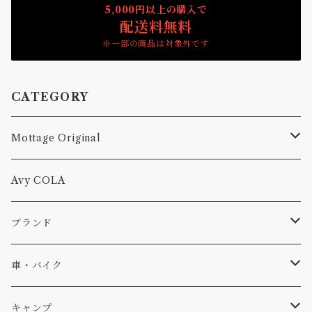
5,000円以上の購入で
配送料無料
※一部の商品は対象外です
CATEGORY
Mottage Original
Tシャツ
Avy COLA
キャップ、ニット
ブランド
ソックス
Db
車・バイク
サーフ
雑貨
A-Frame
車外
キャンプ