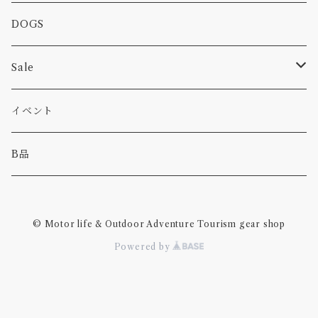
カー
小物
ピン
コーヒー
DOGS
パンツ
食べ物
Sale
パーカー・トレーナー
カー
イベント
キャンプ
B品
その他
© Motor life & Outdoor Adventure Tourism gear shop
Powered by