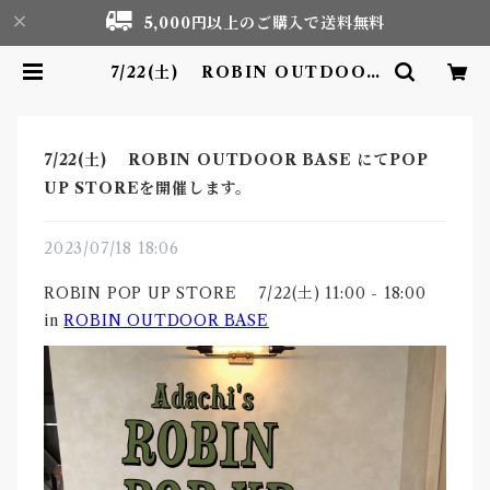
5,000円以上のご購入で送料無料
7/22(土) ROBIN OUTDOOR
BASE にてPOP UP STOREを開
催します。 | Motor life & Outd
oor Adventure Tourism gear
shop
7/22(土) ROBIN OUTDOOR BASE にてPOP
UP STOREを開催します。
2023/07/18 18:06
ROBIN POP UP STORE 7/22(土) 11:00 - 18:00
in
ROBIN OUTDOOR BASE