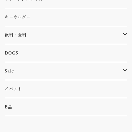
コラボ
焚き火
小物
キャップ、ニット
ワッペン
キーホルダー
食品
バイク
バッグ
ステッカー
飲料・食料
カー
小物
ピン
コーヒー
DOGS
パンツ
食べ物
Sale
パーカー・トレーナー
カー
イベント
キャンプ
B品
その他