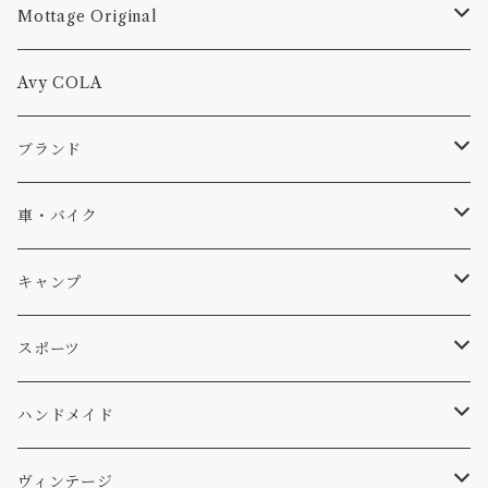
Mottage Original
Tシャツ
Avy COLA
キャップ、ニット
ブランド
ソックス
Db
車・バイク
サーフ
雑貨
A-Frame
車外
キャンプ
スキー
DOGS
ステッカー
Four My Self
マット、シート
ファニチャー
スポーツ
WEAR
バッグ
Ten
エアフレッシュナー
キッチン
サーフ
ハンドメイド
パンツ
アメリカ軍払い下げ
小物
スリーピング
スキー
ステッカー
ヴィンテージ