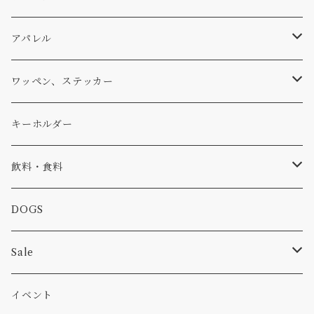
パーカー・トレーナー
...mura
ヘルメット
小物
ワッペン
ワッペン
アパレル
アウター
コーヒー
小物
ステッカー
Tシャツ
ワッペン、ステッカー
コラボ
焚き火
小物
キャップ、ニット
ワッペン
キーホルダー
食品
バイク
バッグ
ステッカー
飲料・食料
カー
小物
ピン
コーヒー
DOGS
パンツ
食べ物
Sale
パーカー・トレーナー
カー
イベント