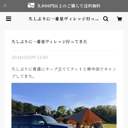
5,000円以上のご購入で送料無料
久しぶりに一番星ヴィレッジ行って
きた | Motor life & Outdoor
Adventure Tourism gear sho
p
久しぶりに一番星ヴィレッジ行ってきた
2024/05/09 12:30
久しぶりに普通にタープ立ててテントと車中泊でキャン
プしてきた。