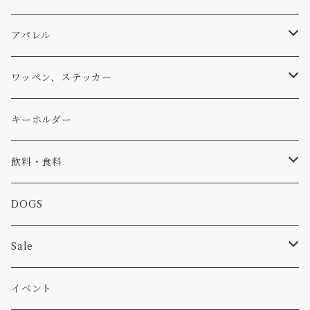
パーカー・トレーナー
...mura
ヘルメット
小物
ワッペン
ワッペン
アパレル
アウター
コーヒー
小物
ステッカー
Tシャツ
ワッペン、ステッカー
コラボ
焚き火
小物
キャップ、ニット
ワッペン
キーホルダー
食品
バイク
バッグ
ステッカー
飲料・食料
カー
小物
ピン
コーヒー
DOGS
パンツ
食べ物
Sale
パーカー・トレーナー
カー
イベント