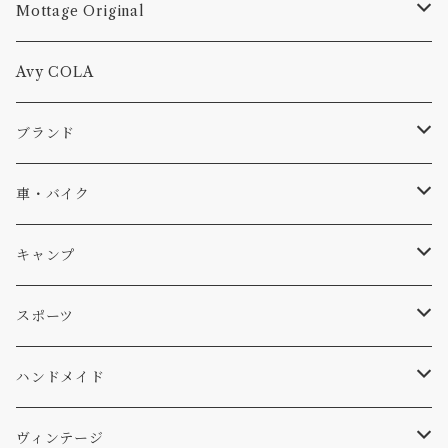
Mottage Original
Tシャツ
Avy COLA
キャップ、ニット
ブランド
ソックス
Db
車・バイク
サーフ
雑貨
A-Frame
車外
キャンプ
スキー
DOGS
ステッカー
Four My Self
マット、シート
ファニチャー
スポーツ
WEAR
バッグ
Ten
エアフレッシュナー
キッチン
サーフ
ハンドメイド
パンツ
アメリカ軍払い下げ
小物
スリーピング
スキー
ステッカー
ヴィンテージ