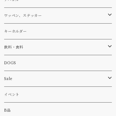
アウター
コーヒー
小物
ステッカー
Tシャツ
ワッペン、ステッカー
コラボ
焚き火
小物
キャップ、ニット
ワッペン
キーホルダー
食品
バイク
バッグ
ステッカー
飲料・食料
カー
小物
ピン
コーヒー
DOGS
パンツ
食べ物
Sale
パーカー・トレーナー
カー
イベント
キャンプ
B品