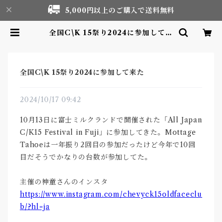
5,000円以上のご購入で送料無料
全国C\K 15祭り2024に参加して来
た | Motor life & Outdoor Ad
venture Tourism gear shop
全国C\K 15祭り2024に参加して来た
2024/10/17 09:42
10月13日に富士ミルクランドで開催された「All Japan
C/K15 Festival in Fuji」に参加してきた。Mottage
Tahoeは一年振り2回目の参加だったけど今年で10回
目だそうでかなりの台数が参加してた。
主催の神童さんのインスタ
https://www.instagram.com/chevyck15oldfaceclu
b/?hl=ja