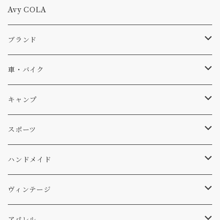
Tシャツ
Avy COLA
キャップ、ニット
ブランド
ソックス
Db
車・バイク
サーフ
雑貨
A-Frame
車外
キャンプ
スキー
DOGS
ステッカー
Four My Self
マット、シート
ファニチャー
スポーツ
WEAR
バッグ
Ten
エアフレッシュナー
キッチン
サーフ
ハンドメイド
パンツ
アメリカ軍払い下げ
小物
スリーピング
スキー
ステッカー
ヴィンテージ
パーカー・トレーナー
...mura
ヘルメット
小物
ワッペン
ワッペン
アパレル