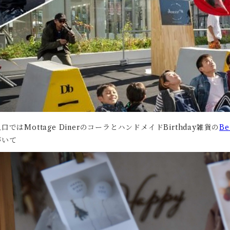
口ではMottage DinerのコーラとハンドメイドBirthday雑貨の
Be
がいて