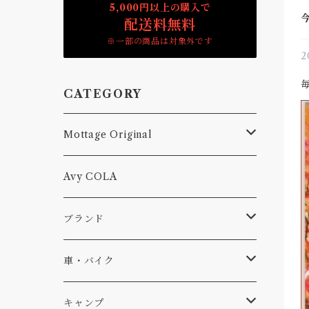
5,000円以上の購入で
配送料無料
※一部の商品は対象外です
2
CATEGORY
Mottage Original
Tシャツ
Avy COLA
キャップ、ニット
ブランド
ソックス
Db
車・バイク
サーフ
雑貨
A-Frame
車外
キャンプ