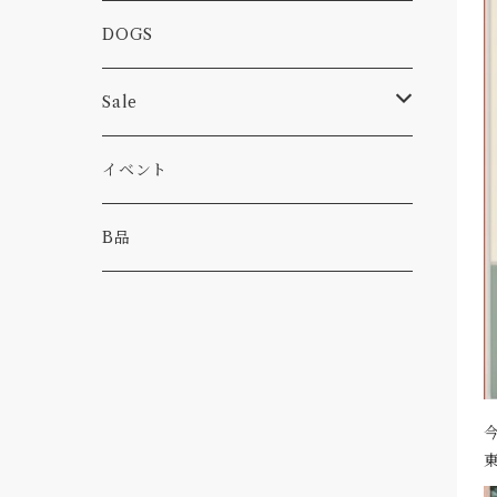
カー
小物
ピン
コーヒー
DOGS
パンツ
食べ物
Sale
パーカー・トレーナー
カー
イベント
キャンプ
B品
その他