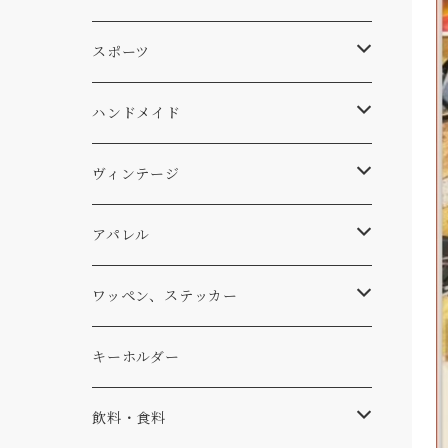
スキー
DOGS
ステッカー
Four My Self
マット、シート
ファニチャー
スポーツ
WEAR
バッグ
Ten
エアフレッシュナー
キッチン
サーフ
ハンドメイド
パンツ
アメリカ軍払い下げ
小物
スリーピング
スキー
ステッカー
ヴィンテージ
パーカー・トレーナー
...mura
ヘルメット
小物
ワッペン
ワッペン
アパレル
アウター
コーヒー
小物
ステッカー
Tシャツ
ワッペン、ステッカー
コラボ
焚き火
小物
キャップ、ニット
ワッペン
キーホルダー
食品
バイク
バッグ
ステッカー
飲料・食料