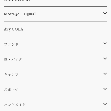
Mottage Original
Tシャツ
Avy COLA
キャップ、ニット
ブランド
ソックス
Db
車・バイク
サーフ
雑貨
A-Frame
車外
キャンプ
スキー
DOGS
ステッカー
Four My Self
マット、シート
ファニチャー
スポーツ
WEAR
バッグ
Ten
エアフレッシュナー
キッチン
サーフ
ハンドメイド