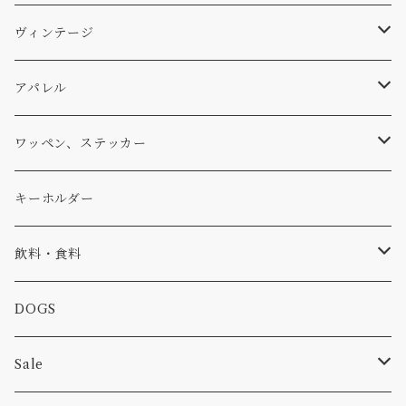
パンツ
アメリカ軍払い下げ
小物
スリーピング
スキー
ステッカー
ヴィンテージ
パーカー・トレーナー
...mura
ヘルメット
小物
ワッペン
ワッペン
アパレル
アウター
コーヒー
小物
ステッカー
Tシャツ
ワッペン、ステッカー
コラボ
焚き火
小物
キャップ、ニット
ワッペン
キーホルダー
食品
バイク
バッグ
ステッカー
飲料・食料
カー
小物
ピン
コーヒー
DOGS
パンツ
食べ物
Sale